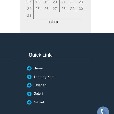
17
18
19
20
21
22
23
24
25
26
27
28
29
30
31
« Sep
Quick Link
Home
Tentang Kami
Layanan
Galeri
Artikel