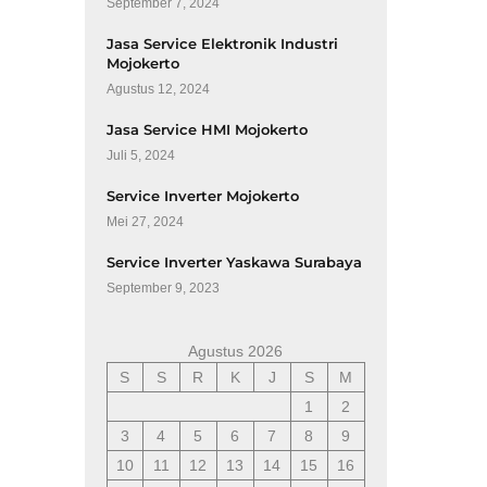
September 7, 2024
Jasa Service Elektronik Industri
Mojokerto
Agustus 12, 2024
Jasa Service HMI Mojokerto
Juli 5, 2024
Service Inverter Mojokerto
Mei 27, 2024
Service Inverter Yaskawa Surabaya
September 9, 2023
Agustus 2026
S
S
R
K
J
S
M
1
2
3
4
5
6
7
8
9
10
11
12
13
14
15
16