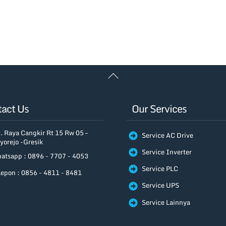
Back
To
Top
act Us
Our Services
. Raya Cangkir Rt 15 Rw 05 –
Service AC Drive
yorejo -Gresik
Service Inverter
atsapp : 0896 - 7707 - 4053
Service PLC
lepon : 0856 - 4811 - 8481
Service UPS
Service Lainnya