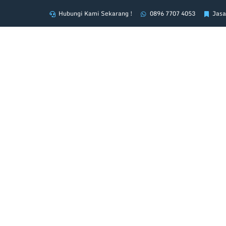
Skip
Hubungi Kami Sekarang !
0896 7707 4053
Jasa
to
content